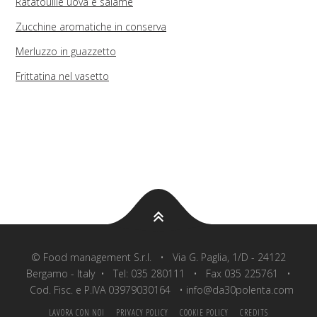
Ratatouille uova e salame
Zucchine aromatiche in conserva
Merluzzo in guazzetto
Frittatina nel vasetto
© Food management S.r.l. • Via G. Paglia, 1/D - 24122
Bergamo - Italy • Tel: 035 280111 • Fax 035 225761 •
Cod. Fisc. e P.IVA 03979030164 • info@da30polenta.com
LAVORA CON NOI
PRIVACY POLICY
COOKIE POLICY
CREDITS