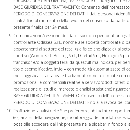
soddisfazione della clientela, realizzazione di indagini di merca
BASE GIURIDICA DEL TRATTAMENTO:
Consenso dell’Interessato 
PERIODO DI CONSERVAZIONE DEI DATI:
I dati personali (identif
finalità fino al momento della revoca del consenso da parte dell
presente finalità per 24 mesi.
Comunicazione/cessione dei dati: i suoi dati personali anagraf
controllante Odissea S.r.l., nonché alle società controllate o pa
appartenenti al settore del retail (sia fisico che digitale), al s
sportivo (Womo S.r.l., Bullfrog S.r.l., D-retail S.r.l., Hexagon S.p.a
franchisor e/o a soggetti terzi da quest’ultima indicati, per perm
titolo esemplificativo, invio – con modalità automatizzate di
messaggistica istantanea e tradizionali come telefonate con o
promozionali e commerciali relative a servizi/prodotti offerti 
realizzazione di studi di mercato e analisi statistiche) riguardan
BASE GIURIDICA DEL TRATTAMENTO:
Consenso dell’Interessato 
PERIODO DI CONSERVAZIONE DEI DATI:
Fino alla revoca del c
Profilazione: analisi delle Sue preferenze, abitudini, comportam
(es, analisi della navigazione, monitoraggio dei prodotti selezio
possibile accedere dal link presente nella sidebar in fondo all