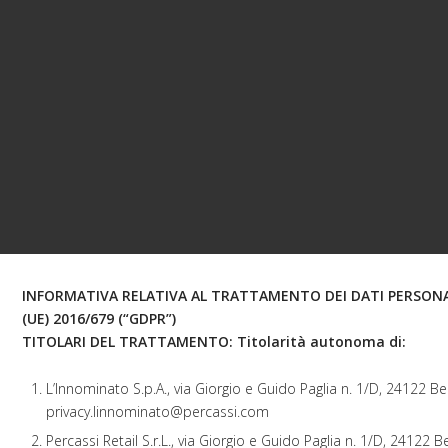
INFORMATIVA RELATIVA AL TRATTAMENTO DEI DATI PERSONAL
(UE) 2016/679 (“GDPR”)
TITOLARI DEL TRATTAMENTO: Titolarità autonoma di:
L’Innominato S.p.A., via Giorgio e Guido Paglia n. 1/D, 24122 B
privacy.linnominato@percassi.com
Percassi Retail S.r.L., via Giorgio e Guido Paglia n. 1/D, 24122